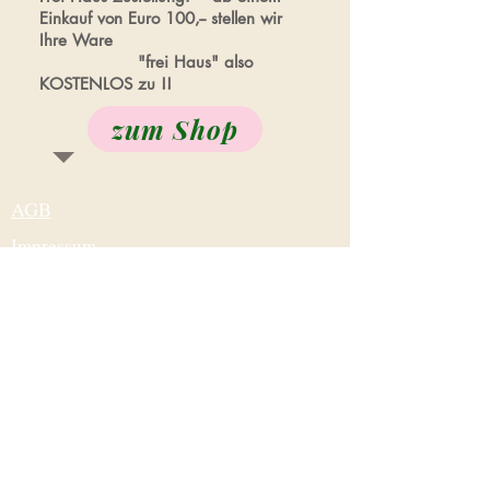
Einkauf von Euro 100,-- stellen wir
Ihre Ware
"frei Haus" also
KOSTENLOS zu !!
zum Shop
AGB
Impressum
Kontakt
Wie Sie uns finden:
info@casa-del-vino.at
Datenschutz
© 2020 by Topgrafik, Spittal/Drau &
Casa del Vino