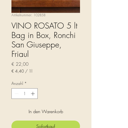
Artikelnummer: 102858
VINO ROSATO 5 lt
Bag in Box, Ronchi
San Giuseppe,
Friaul
Preis
€ 22,00
€ 4,40
/
1l
€ 4,40
pro
Anzahl
*
1
Liter
In den Warenkorb
Sofortkauf