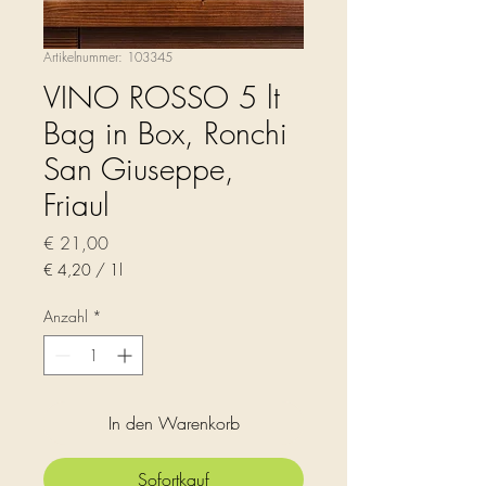
Artikelnummer: 103345
VINO ROSSO 5 lt
Bag in Box, Ronchi
San Giuseppe,
Friaul
Preis
€ 21,00
€ 4,20
/
1l
€ 4,20
pro
Anzahl
*
1
Liter
In den Warenkorb
Sofortkauf