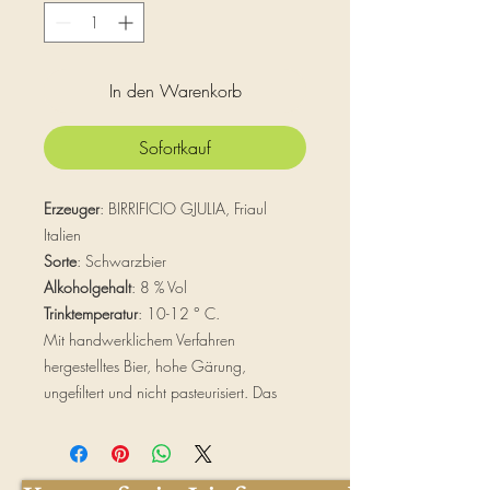
Liter
In den Warenkorb
Sofortkauf
Erzeuger
: BIRRIFICIO GJULIA, Friaul
Italien
Sorte
: Schwarzbier
Alkoholgehalt
: 8 % Vol
Trinktemperatur
: 10-12 ° C.
Mit handwerklichem Verfahren
hergestelltes Bier, hohe Gärung,
ungefiltert und nicht pasteurisiert. Das
leichte Sediment ist das Ergebnis der
natürlichen und traditionellen Gärung in
der Flasche.