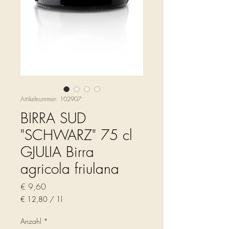
Artikelnummer: 102907
BIRRA SUD
"SCHWARZ" 75 cl
GJULIA Birra
agricola friulana
Preis
€ 9,60
€ 12,80
/
1l
€ 12,80
pro
Anzahl
*
1