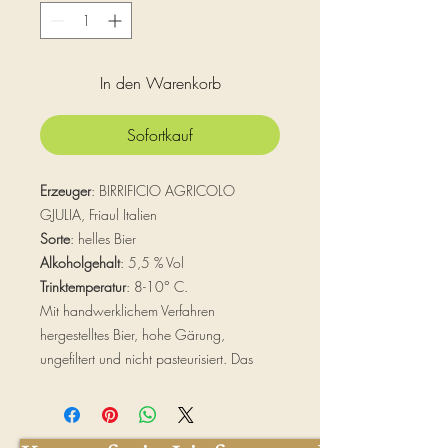
Liter
In den Warenkorb
Sofortkauf
Erzeuger
: BIRRIFICIO AGRICOLO
GJULIA, Friaul Italien
Sorte
: helles Bier
Alkoholgehalt
: 5,5 % Vol
Trinktemperatur
: 8-10° C.
Mit handwerklichem Verfahren
hergestelltes Bier, hohe Gärung,
ungefiltert und nicht pasteurisiert. Das
vorhandene leichte Sediment ist das
Ergebnis der natürlichen und
traditionellen Gärung in der Flasche.