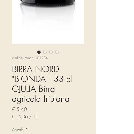
Artikelnummer: 101274
BIRRA NORD
"BIONDA " 33 cl
GJULIA Birra
agricola friulana
Preis
€ 5,40
€ 16,36
/
1l
€ 16,36
pro
Anzahl
*
1