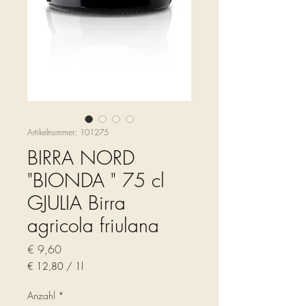
Artikelnummer: 101275
BIRRA NORD
"BIONDA " 75 cl
GJULIA Birra
agricola friulana
Preis
€ 9,60
€ 12,80
/
1l
€ 12,80
pro
Anzahl
*
1