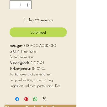
Liter
In den Warenkorb
Sofortkauf
Erzeuger
: BIRRIFICIO AGRICOLO
GJULIA, Friaul Italien
Sorte
: Helles Bier
Alkoholgehalt
: 5,5 % Vol
Trinktemperatur
: 8-10° C.
Mit handwerklichem Verfahren
hergestelltes Bier, hohe Gärung,
ungefiltert und nicht pasteurisiert. Das
vorhandene leichte Sediment ist das
Ergebnis der natürlichen und
traditionellen Gärung in der Flasche.