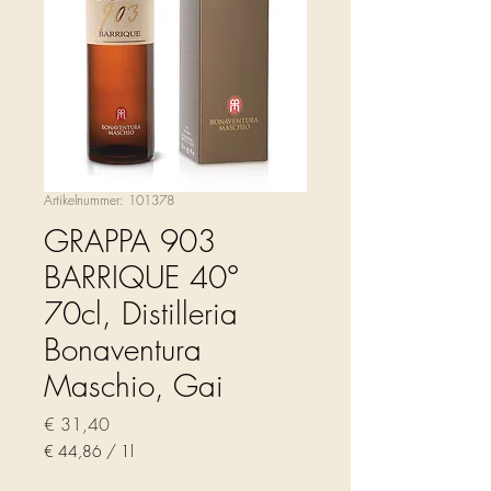
Artikelnummer: 101378
GRAPPA 903
BARRIQUE 40°
70cl, Distilleria
Bonaventura
Maschio, Gai
Preis
€ 31,40
€ 44,86
/
1l
€ 44,86