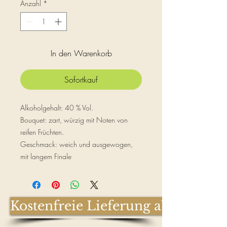
pro
Anzahl
*
1
Liter
In den Warenkorb
Sofortkauf
Alkoholgehalt: 40 % Vol.
Bouquet: zart, würzig mit Noten von
reifen Früchten.
Geschmack: weich und ausgewogen,
mit langem Finale
Kostenfreie Lieferung ab € 100,-