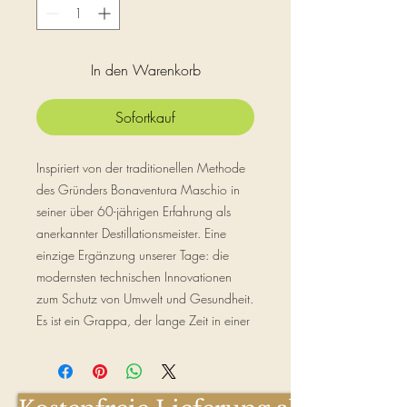
Liter
In den Warenkorb
Sofortkauf
Inspiriert von der traditionellen Methode
des Gründers Bonaventura Maschio in
seiner über 60-jährigen Erfahrung als
anerkannter Destillationsmeister. Eine
einzige Ergänzung unserer Tage: die
modernsten technischen Innovationen
zum Schutz von Umwelt und Gesundheit.
Es ist ein Grappa, der lange Zeit in einer
geschützten Ecke des Fasskellers
zurückgelassen wurde und eine
magische Reife erreicht hat.