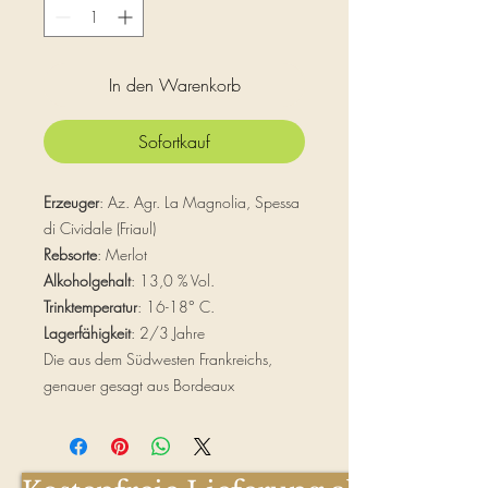
Liter
In den Warenkorb
Sofortkauf
Erzeuger
:
Az. Agr. La Magnolia, Spessa
di Cividale (Friaul)
Rebsorte
: Merlot
Alkoholgehalt
: 13,0 % Vol.
Trinktemperatur
: 16-18° C.
Lagerfähigkeit
: 2/3 Jahre
Die aus dem Südwesten Frankreichs,
genauer gesagt aus Bordeaux
stammende Rebsorte gehört zu wohl
qualitativ hochwertigsten Sorten in der
Weinproduktion.