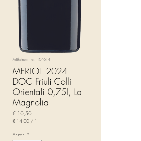
Artikelnummer: 104614
MERLOT 2024
DOC Friuli Colli
Orientali 0,75l, La
Magnolia
Preis
€ 10,50
€ 14,00
/
1l
€ 14,00
pro
Anzahl
*
1