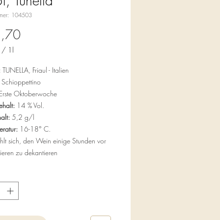
l, Tunella
mmer: 104503
Preis
5,70
/
1l
:
TUNELLA, Friaul - Italien
Schioppettino
Erste Oktoberwoche
halt:
14 % Vol.
alt:
5,2 g/l
eratur:
16-18° C.
hlt sich, den Wein einige Stunden vor
ieren zu dekantieren
lfite!
lo ist eine jener Rebsorten, deren
 Herkunft zweifellos den Colli Orientali
zugeordnet werden kann. Nachdem die
m Juni am Rebstock rigoros ausgedünnt