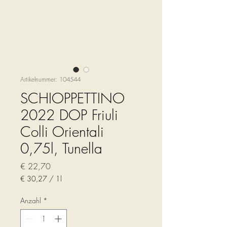
Artikelnummer: 104544
SCHIOPPETTINO
2022 DOP Friuli
Colli Orientali
0,75l, Tunella
Preis
€ 22,70
€ 30,27
/
1l
€ 30,27
pro
Anzahl
*
1
Liter