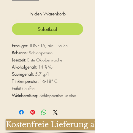
In den Warenkorb
Sofortkauf
Erzeuger:
TUNELLA, Friaul Italien
Rebsorte:
Schioppettino
Lesezeit:
Erste Oktoberwoche
Alkoholgehalt:
14 % Vol.
Säuregehalt:
5,7 g/l
Trinktemperatur:
16-18° C.
Enthält Sulfite!
Weinbereitung:
Schioppettino ist eine
jener Rebsorten, deren heimische Herkunft
zweifellos den Colli Orientali Friauls
zugeordnet werden kann. Nachdem die
Kostenfreie Lieferung ab € 100,-
Trauben im Juni am Rebstock rigoros
ausgedünnt wurden, werden sie