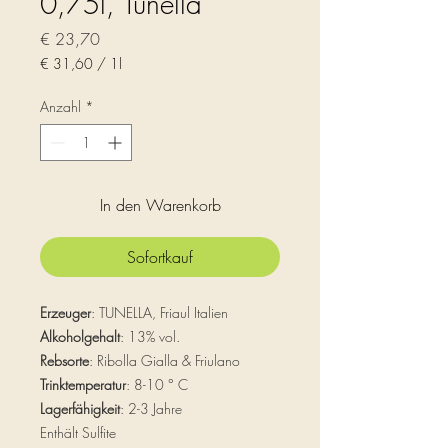
0,75l, Tunella
Preis
€ 23,70
€ 31,60
/
1l
€ 31,60
pro
Anzahl
*
1
Liter
In den Warenkorb
Sofortkauf
Erzeuger
: TUNELLA, Friaul Italien
Alkoholgehalt
: 13% vol.
Rebsorte
: Ribolla Gialla & Friulano
Trinktemperatur
: 8-10 ° C
Lagerfähigkeit
: 2-3 Jahre
Enthält Sulfite