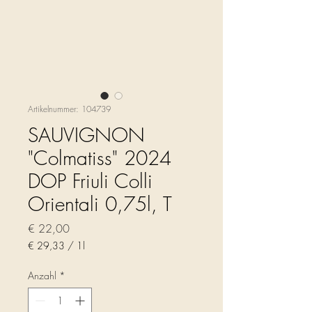
Artikelnummer: 104739
SAUVIGNON
"Colmatiss" 2024
DOP Friuli Colli
Orientali 0,75l, T
Preis
€ 22,00
€ 29,33
/
1l
€ 29,33
pro
Anzahl
*
1
Liter