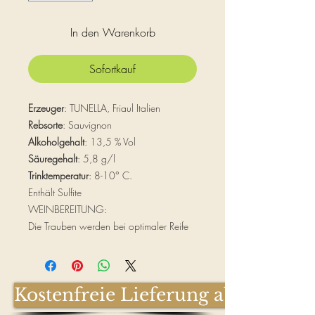
In den Warenkorb
Sofortkauf
Erzeuger
: TUNELLA, Friaul Italien
Rebsorte
: Sauvignon
Alkoholgehalt
: 13,5 % Vol
Säuregehalt
: 5,8 g/l
Trinktemperatur
: 8-10° C.
Enthält Sulfite
WEINBEREITUNG:
Die Trauben werden bei optimaler Reife
gelesen; sie werden für zirka 36 Stunden
einer präventiven Kryomazeration
(Kaltmaischung) bei 4° C unterzogen und
Kostenfreie Lieferung ab € 100,-
anschließend sanft gekeltert. Der so
gewonnene Most wird statisch kalt